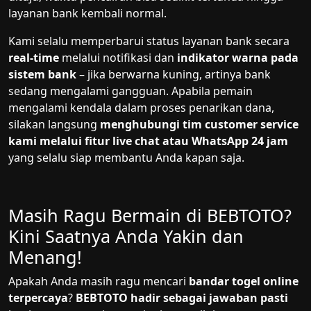
layanan bank kembali normal.
Kami selalu memperbarui status layanan bank secara
real-time
melalui notifikasi dan
indikator warna pada
sistem bank
– jika berwarna kuning, artinya bank
sedang mengalami gangguan. Apabila pemain
mengalami kendala dalam proses penarikan dana,
silakan langsung
menghubungi tim customer service
kami melalui fitur live chat atau WhatsApp 24 jam
yang selalu siap membantu Anda kapan saja.
Masih Ragu Bermain di BEBTOTO?
Kini Saatnya Anda Yakin dan
Menang!
Apakah Anda masih ragu mencari
bandar togel online
terpercaya
?
BEBTOTO hadir sebagai jawaban pasti