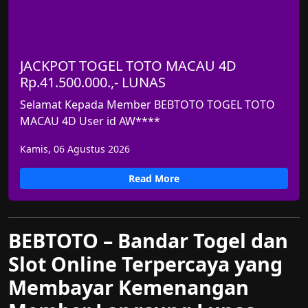
JACKPOT TOGEL TOTO MACAU 4D
Rp.41.500.000.,- LUNAS
Selamat Kepada Member BEBTOTO TOGEL TOTO
MACAU 4D User id AW****
Kamis, 06 Agustus 2026
Read More
BEBTOTO – Bandar Togel dan
Slot Online Terpercaya yang
Membayar Kemenangan