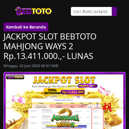
Kembali ke Beranda
JACKPOT SLOT BEBTOTO
MAHJONG WAYS 2
Rp.13.411.000.,- LUNAS
Minggu, 22 Juni 2025 08:07 WIB