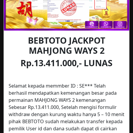
BEBTOTO JACKPOT
MAHJONG WAYS 2
Rp.13.411.000,- LUNAS
Selamat kepada memmber ID : SE*** Telah
berhasil mendapatkan kemenangan besar pada
permainan MAHJONG WAYS 2 kemenangan
Sebesar Rp.13.411.000, Setelah mengisi formulir
withdraw dengan kurung waktu hanya 5 – 10 menit
pihak BEBTOTO sudah melakukan transfer kepada
pemilik User id dan dana sudah dapat di cairkan