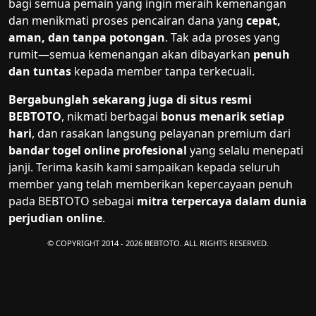
bagi semua pemain yang ingin meraih kemenangan
dan menikmati proses pencairan dana yang
cepat,
aman, dan tanpa potongan
. Tak ada proses yang
rumit—semua kemenangan akan dibayarkan
penuh
dan tuntas
kepada member tanpa terkecuali.
Bergabunglah sekarang juga di situs resmi
BEBTOTO
, nikmati berbagai
bonus menarik setiap
hari
, dan rasakan langsung pelayanan premium dari
bandar togel online profesional
yang selalu menepati
janji. Terima kasih kami sampaikan kepada seluruh
member yang telah memberikan kepercayaan penuh
pada BEBTOTO sebagai
mitra terpercaya dalam dunia
perjudian online
.
© COPYRIGHT 2014 - 2026 BEBTOTO. ALL RIGHTS RESERVED.