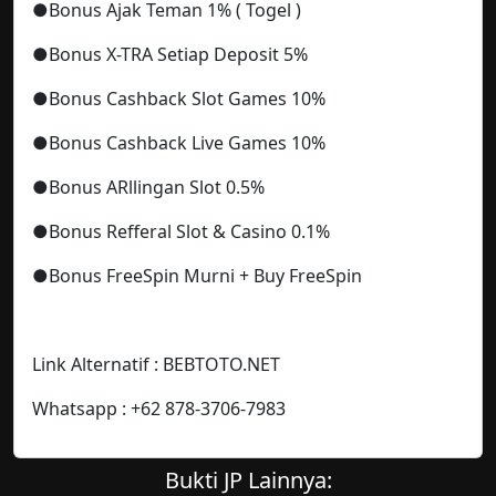
●Bonus Ajak Teman 1% ( Togel )
●Bonus X-TRA Setiap Deposit 5%
●Bonus Cashback Slot Games 10%
●Bonus Cashback Live Games 10%
●Bonus ARllingan Slot 0.5%
●Bonus Refferal Slot & Casino 0.1%
●Bonus FreeSpin Murni + Buy FreeSpin
Link Alternatif : BEBTOTO.NET
Whatsapp : +62 878-3706-7983
Bukti JP Lainnya: