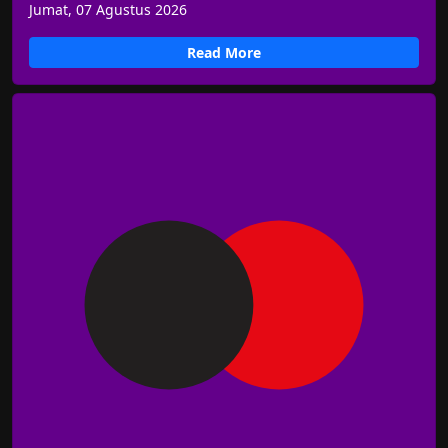
Jumat, 07 Agustus 2026
Read More