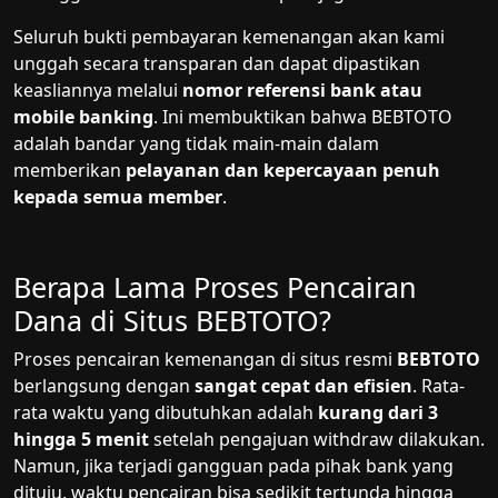
Seluruh bukti pembayaran kemenangan akan kami
unggah secara transparan dan dapat dipastikan
keasliannya melalui
nomor referensi bank atau
mobile banking
. Ini membuktikan bahwa BEBTOTO
adalah bandar yang tidak main-main dalam
memberikan
pelayanan dan kepercayaan penuh
kepada semua member
.
Berapa Lama Proses Pencairan
Dana di Situs BEBTOTO?
Proses pencairan kemenangan di situs resmi
BEBTOTO
berlangsung dengan
sangat cepat dan efisien
. Rata-
rata waktu yang dibutuhkan adalah
kurang dari 3
hingga 5 menit
setelah pengajuan withdraw dilakukan.
Namun, jika terjadi gangguan pada pihak bank yang
dituju, waktu pencairan bisa sedikit tertunda hingga