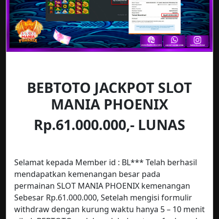
BEBTOTO JACKPOT SLOT
MANIA PHOENIX
Rp.61.000.000,- LUNAS
Selamat kepada Member id : BL*** Telah berhasil
mendapatkan kemenangan besar pada
permainan SLOT MANIA PHOENIX kemenangan
Sebesar Rp.61.000.000, Setelah mengisi formulir
withdraw dengan kurung waktu hanya 5 – 10 menit