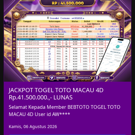
JACKPOT TOGEL TOTO MACAU 4D
Rp.41.500.000.,- LUNAS
Selamat Kepada Member BEBTOTO TOGEL TOTO
MACAU 4D User id AW****
Kamis, 06 Agustus 2026