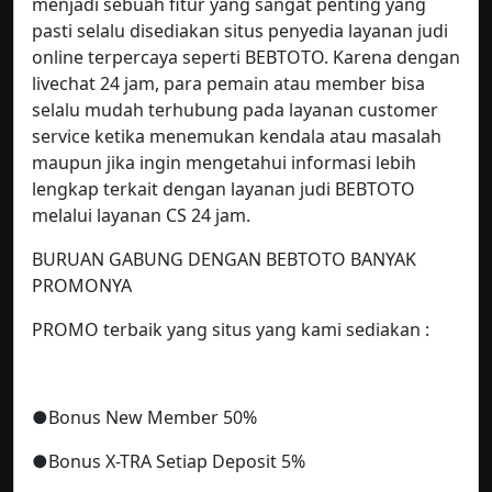
menjadi sebuah fitur yang sangat penting yang
pasti selalu disediakan situs penyedia layanan judi
online terpercaya seperti BEBTOTO. Karena dengan
livechat 24 jam, para pemain atau member bisa
selalu mudah terhubung pada layanan customer
service ketika menemukan kendala atau masalah
maupun jika ingin mengetahui informasi lebih
lengkap terkait dengan layanan judi BEBTOTO
melalui layanan CS 24 jam.
BURUAN GABUNG DENGAN BEBTOTO BANYAK
PROMONYA
PROMO terbaik yang situs yang kami sediakan :
●Bonus New Member 50%
●Bonus X-TRA Setiap Deposit 5%