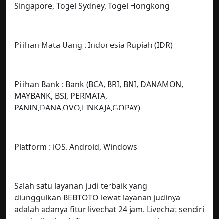
Singapore, Togel Sydney, Togel Hongkong
Pilihan Mata Uang : Indonesia Rupiah (IDR)
Pilihan Bank : Bank (BCA, BRI, BNI, DANAMON,
MAYBANK, BSI, PERMATA,
PANIN,DANA,OVO,LINKAJA,GOPAY)
Platform : iOS, Android, Windows
Salah satu layanan judi terbaik yang
diunggulkan BEBTOTO lewat layanan judinya
adalah adanya fitur livechat 24 jam. Livechat sendiri