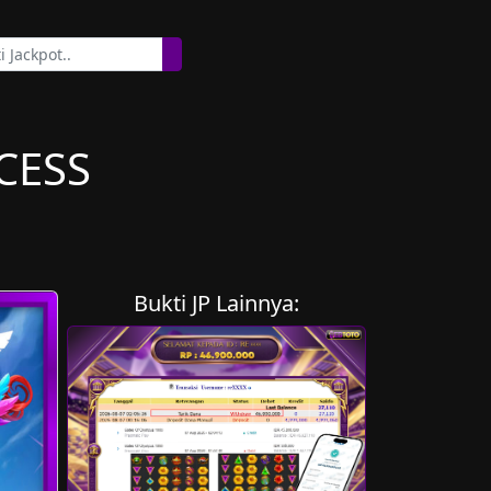
CESS
Bukti JP Lainnya: