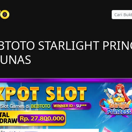
BTOTO STARLIGHT PRIN
 LUNAS