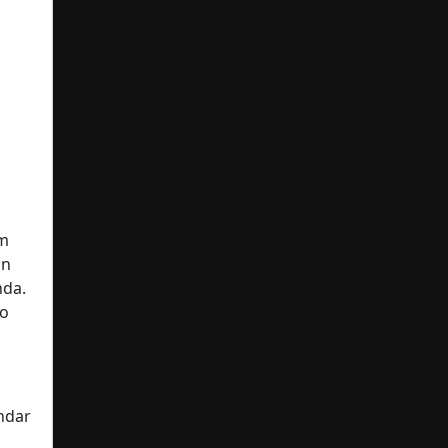
am
an
nda.
no
ndar