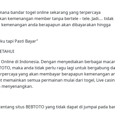
ana bandar togel online sekarang yang terpercaya
an kemenangan member tanpa bertele – tele. Jadi…. tidak
na kemenangan anda berapapun akan dibayarakan hingga
ku tapi Pasti Bayar”
KETAHUI
ot Online di Indonesia. Dengan menyediakan berbagai mac
TOTO, maka anda tidak perlu ragu lagi untuk bergabung d
 terpercaya yang akan membayar berapapun kemenangan a
t memainkan semua permainan mulai dari togel, Live casi
an menyenangkan.
 tentang situs BEBTOTO yang tidak dapat di jumpai pada ba