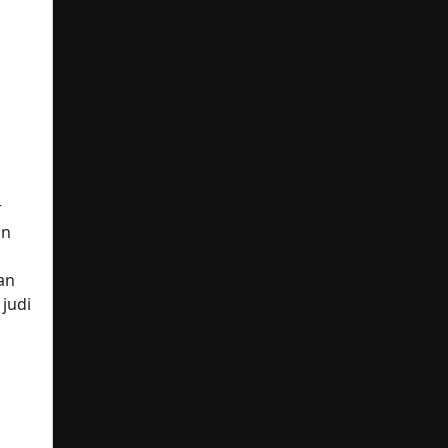
r
an
an
judi