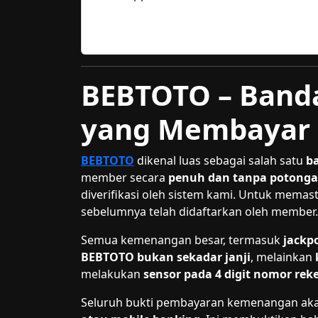
BEBTOTO – Banda
yang Membayar
BEBTOTO
dikenal luas sebagai salah satu
ba
member secara
penuh dan tanpa potong
diverifikasi oleh sistem kami. Untuk memas
sebelumnya telah didaftarkan oleh member.
Semua kemenangan besar, termasuk
jackpo
BEBTOTO bukan sekadar janji
, melainkan
melakukan
sensor pada 4 digit nomor re
Seluruh bukti pembayaran kemenangan akan