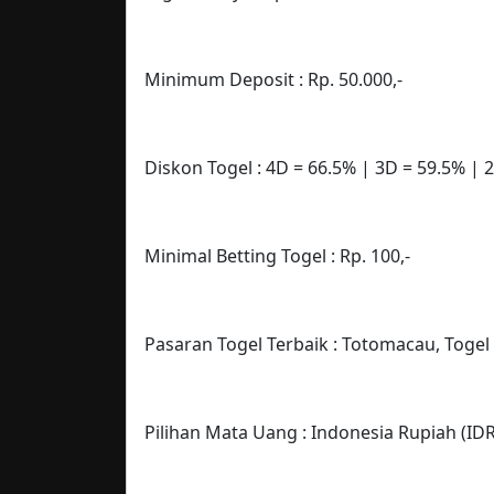
Minimum Deposit : Rp. 50.000,-
Diskon Togel : 4D = 66.5% | 3D = 59.5% | 
Minimal Betting Togel : Rp. 100,-
Pasaran Togel Terbaik : Totomacau, Toge
Pilihan Mata Uang : Indonesia Rupiah (IDR