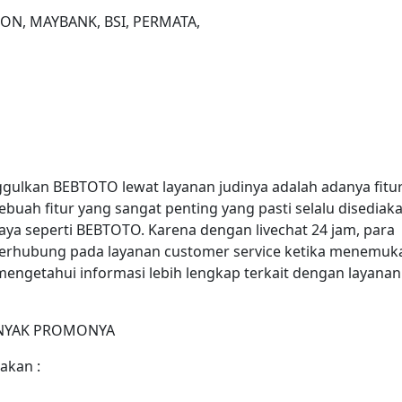
AMON, MAYBANK, BSI, PERMATA,
nggulkan BEBTOTO lewat layanan judinya adalah adanya fitu
sebuah fitur yang sangat penting yang pasti selalu disediak
caya seperti BEBTOTO. Karena dengan livechat 24 jam, para
terhubung pada layanan customer service ketika menemuk
engetahui informasi lebih lengkap terkait dengan layanan 
NYAK PROMONYA
akan :