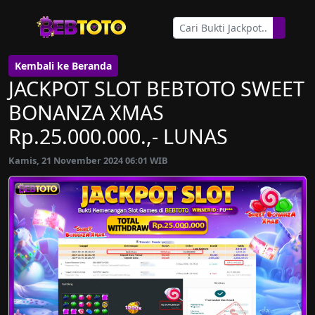
Kembali ke Beranda
JACKPOT SLOT BEBTOTO SWEET
BONANZA XMAS
Rp.25.000.000.,- LUNAS
Kamis, 21 November 2024 06:01 WIB