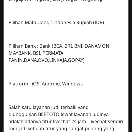
Pilihan Mata Uang : Indonesia Rupiah (IDR)
Pilihan Bank : Bank (BCA, BRI, BNI, DANAMON,
MAYBANK, BSI, PERMATA,
PANIN,DANA,OVO,LINKAJA,GOPAY)
Platform : iOS, Android, Windows
Salah satu layanan judi terbaik yang
diunggulkan BEBTOTO lewat layanan judinya
adalah adanya fitur livechat 24 jam. Livechat sendiri
menjadi sebuah fitur yang sangat penting yang