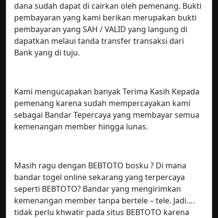
dana sudah dapat di cairkan oleh pemenang. Bukti
pembayaran yang kami berikan merupakan bukti
pembayaran yang SAH / VALID yang langung di
dapatkan melaui tanda transfer transaksi dari
Bank yang di tuju.
Kami mengucapakan banyak Terima Kasih Kepada
pemenang karena sudah mempercayakan kami
sebagai Bandar Tepercaya yang membayar semua
kemenangan member hingga lunas.
Masih ragu dengan BEBTOTO bosku ? Di mana
bandar togel online sekarang yang terpercaya
seperti BEBTOTO? Bandar yang mengirimkan
kemenangan member tanpa bertele – tele. Jadi….
tidak perlu khwatir pada situs BEBTOTO karena