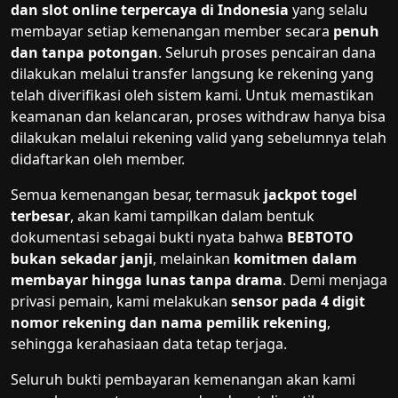
dan slot online terpercaya di Indonesia
yang selalu
membayar setiap kemenangan member secara
penuh
dan tanpa potongan
. Seluruh proses pencairan dana
dilakukan melalui transfer langsung ke rekening yang
telah diverifikasi oleh sistem kami. Untuk memastikan
keamanan dan kelancaran, proses withdraw hanya bisa
dilakukan melalui rekening valid yang sebelumnya telah
didaftarkan oleh member.
Semua kemenangan besar, termasuk
jackpot togel
terbesar
, akan kami tampilkan dalam bentuk
dokumentasi sebagai bukti nyata bahwa
BEBTOTO
bukan sekadar janji
, melainkan
komitmen dalam
membayar hingga lunas tanpa drama
. Demi menjaga
privasi pemain, kami melakukan
sensor pada 4 digit
nomor rekening dan nama pemilik rekening
,
sehingga kerahasiaan data tetap terjaga.
Seluruh bukti pembayaran kemenangan akan kami