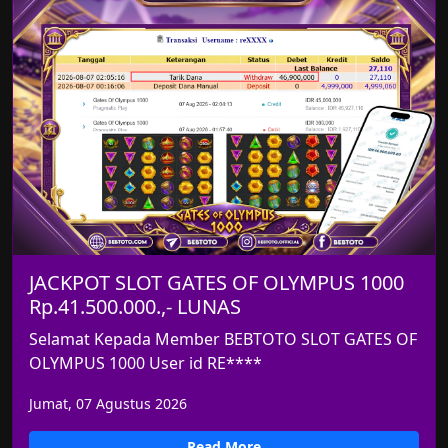
JACKPOT SLOT GATES OF OLYMPUS 1000
Rp.41.500.000.,- LUNAS
Selamat Kepada Member BEBTOTO SLOT GATES OF
OLYMPUS 1000 User id RE****
Jumat, 07 Agustus 2026
Read More