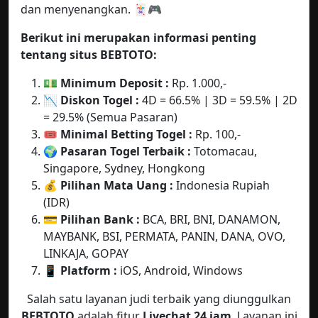
dan menyenangkan. 🃏🎮
Berikut ini merupakan informasi penting
tentang situs BEBTOTO:
💵
Minimum Deposit :
Rp. 1.000,-
📉
Diskon Togel :
4D = 66.5% | 3D = 59.5% | 2D
= 29.5% (Semua Pasaran)
🎟️
Minimal Betting Togel :
Rp. 100,-
🌍
Pasaran Togel Terbaik :
Totomacau,
Singapore, Sydney, Hongkong
💰
Pilihan Mata Uang :
Indonesia Rupiah
(IDR)
💳
Pilihan Bank :
BCA, BRI, BNI, DANAMON,
MAYBANK, BSI, PERMATA, PANIN, DANA, OVO,
LINKAJA, GOPAY
📱
Platform :
iOS, Android, Windows
Salah satu layanan judi terbaik yang diunggulkan
BEBTOTO
adalah fitur
Livechat 24 jam
. Layanan ini