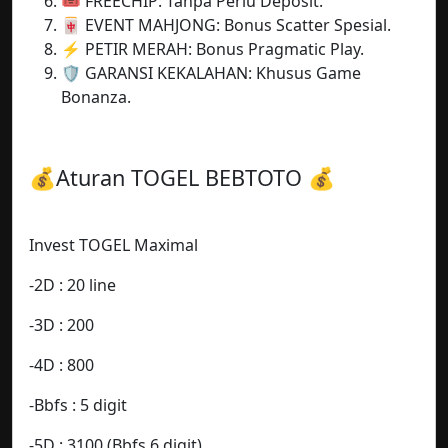
🎟️ FREECHIP: Tanpa Perlu Deposit.
🀄 EVENT MAHJONG: Bonus Scatter Spesial.
⚡ PETIR MERAH: Bonus Pragmatic Play.
🛡️ GARANSI KEKALAHAN: Khusus Game
Bonanza.
💰Aturan TOGEL BEBTOTO 💰
Invest TOGEL Maximal
-2D : 20 line
-3D : 200
-4D : 800
-Bbfs : 5 digit
-5D : 3100 (Bbfs 6 digit)