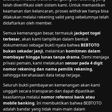
telah diverifikasi oleh sistem kami. Untuk memastikan
keamanan dan kelancaran, proses withdraw hanya bisa
dilakukan melalui rekening valid yang sebelumnya telah
didaftarkan oleh member.
Semua kemenangan besar, termasuk
jackpot togel
terbesar
, akan kami tampilkan dalam bentuk
dokumentasi sebagai bukti nyata bahwa
BEBTOTO
bukan sekadar janji
, melainkan
komitmen dalam
membayar hingga lunas tanpa drama
. Demi menjaga
privasi pemain, kami melakukan
sensor pada 4 digit
nomor rekening dan nama pemilik rekening
,
sehingga kerahasiaan data tetap terjaga.
Seluruh bukti pembayaran kemenangan akan kami
unggah secara transparan dan dapat dipastikan
keasliannya melalui
nomor referensi bank atau
mobile banking
. Ini membuktikan bahwa BEBTOTO
adalah bandar yang tidak main-main dalam