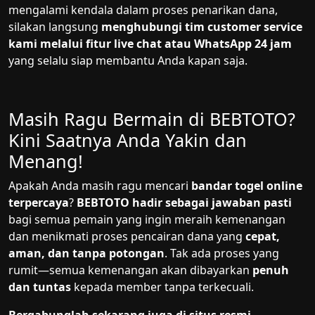
mengalami kendala dalam proses penarikan dana,
silakan langsung
menghubungi tim customer service
kami melalui fitur live chat atau WhatsApp 24 jam
yang selalu siap membantu Anda kapan saja.
Masih Ragu Bermain di BEBTOTO?
Kini Saatnya Anda Yakin dan
Menang!
Apakah Anda masih ragu mencari
bandar togel online
terpercaya
?
BEBTOTO hadir sebagai jawaban pasti
bagi semua pemain yang ingin meraih kemenangan
dan menikmati proses pencairan dana yang
cepat,
aman, dan tanpa potongan
. Tak ada proses yang
rumit—semua kemenangan akan dibayarkan
penuh
dan tuntas
kepada member tanpa terkecuali.