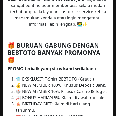
sangat penting agar member bisa selalu mudah
terhubung pada layanan customer service ketika
menemukan kendala atau ingin mengetahui
informasi lebih lengkap. 👩‍💻✨
🎁
BURUAN GABUNG DENGAN
BEBTOTO BANYAK PROMONYA
🎁
PROMO terbaik yang situs kami sediakan :
👕 EKSKLUSIF: T-Shirt BEBTOTO (Gratis!)
💰 NEW MEMBER 100%: Khusus Deposit Bank.
🎲 NEW MEMBER 10%: Khusus Casino & Togel.
📈 BONUS HARIAN 5%: Klaim di awal transaksi.
🎂 BIRTHDAY GIFT: Klaim di hari ulang
tahunmu.