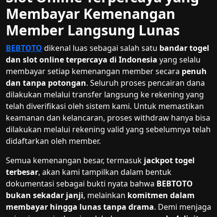
Membayar Kemenangan
Member Langsung Lunas
BEBTOTO
dikenal luas sebagai salah satu
bandar togel
dan slot online terpercaya di Indonesia
yang selalu
membayar setiap kemenangan member secara
penuh
dan tanpa potongan
. Seluruh proses pencairan dana
dilakukan melalui transfer langsung ke rekening yang
telah diverifikasi oleh sistem kami. Untuk memastikan
keamanan dan kelancaran, proses withdraw hanya bisa
dilakukan melalui rekening valid yang sebelumnya telah
didaftarkan oleh member.
Semua kemenangan besar, termasuk
jackpot togel
terbesar
, akan kami tampilkan dalam bentuk
dokumentasi sebagai bukti nyata bahwa
BEBTOTO
bukan sekadar janji
, melainkan
komitmen dalam
membayar hingga lunas tanpa drama
. Demi menjaga