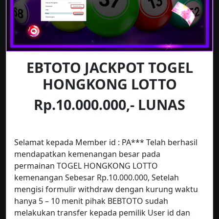
EBTOTO JACKPOT TOGEL
HONGKONG LOTTO
Rp.10.000.000,- LUNAS
Selamat kepada Member id : PA*** Telah berhasil
mendapatkan kemenangan besar pada
permainan TOGEL HONGKONG LOTTO
kemenangan Sebesar Rp.10.000.000, Setelah
mengisi formulir withdraw dengan kurung waktu
hanya 5 – 10 menit pihak BEBTOTO sudah
melakukan transfer kepada pemilik User id dan