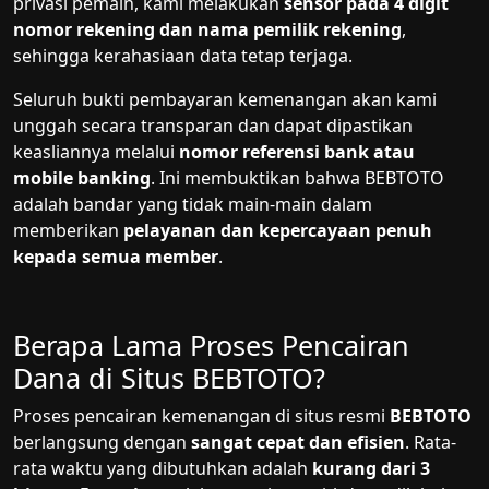
privasi pemain, kami melakukan
sensor pada 4 digit
nomor rekening dan nama pemilik rekening
,
sehingga kerahasiaan data tetap terjaga.
Seluruh bukti pembayaran kemenangan akan kami
unggah secara transparan dan dapat dipastikan
keasliannya melalui
nomor referensi bank atau
mobile banking
. Ini membuktikan bahwa BEBTOTO
adalah bandar yang tidak main-main dalam
memberikan
pelayanan dan kepercayaan penuh
kepada semua member
.
Berapa Lama Proses Pencairan
Dana di Situs BEBTOTO?
Proses pencairan kemenangan di situs resmi
BEBTOTO
berlangsung dengan
sangat cepat dan efisien
. Rata-
rata waktu yang dibutuhkan adalah
kurang dari 3