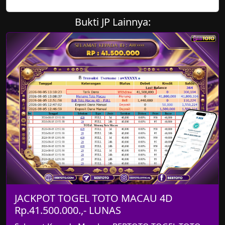
Bukti JP Lainnya:
JACKPOT TOGEL TOTO MACAU 4D
Rp.41.500.000.,- LUNAS