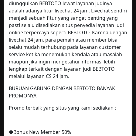
diunggulkan BEBTOTO lewat layanan judinya
adalah adanya fitur livechat 24 jam. Livechat sendiri
menjadi sebuah fitur yang sangat penting yang
pasti selalu disediakan situs penyedia layanan judi
online terpercaya seperti BEBTOTO. Karena dengan
livechat 24 jam, para pemain atau member bisa
selalu mudah terhubung pada layanan customer
service ketika menemukan kendala atau masalah
maupun jika ingin mengetahui informasi lebih
lengkap terkait dengan layanan judi BEBTOTO
melalui layanan CS 24 jam.
BURUAN GABUNG DENGAN BEBTOTO BANYAK
PROMONYA
Promo terbaik yang situs yang kami sediakan :
●Bonus New Member 50%