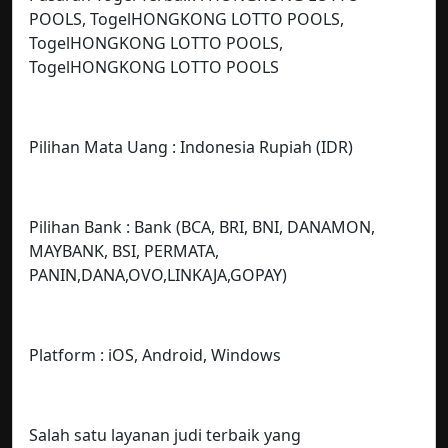
POOLS, TogelHONGKONG LOTTO POOLS,
TogelHONGKONG LOTTO POOLS,
TogelHONGKONG LOTTO POOLS
Pilihan Mata Uang : Indonesia Rupiah (IDR)
Pilihan Bank : Bank (BCA, BRI, BNI, DANAMON,
MAYBANK, BSI, PERMATA,
PANIN,DANA,OVO,LINKAJA,GOPAY)
Platform : iOS, Android, Windows
Salah satu layanan judi terbaik yang