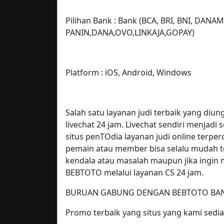
Pilihan Bank : Bank (BCA, BRI, BNI, DAN
PANIN,DANA,OVO,LINKAJA,GOPAY)
Platform : iOS, Android, Windows
Salah satu layanan judi terbaik yang diu
livechat 24 jam. Livechat sendiri menjadi 
situs penTOdia layanan judi online terpe
pemain atau member bisa selalu mudah 
kendala atau masalah maupun jika ingin m
BEBTOTO melalui layanan CS 24 jam.
BURUAN GABUNG DENGAN BEBTOTO BA
Promo terbaik yang situs yang kami sedia