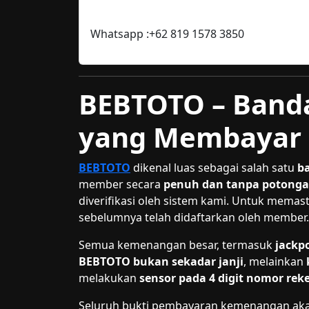
Whatsapp :+62 819 1578 3850
BEBTOTO – Banda
yang Membayar
BEBTOTO
dikenal luas sebagai salah satu
ba
member secara
penuh dan tanpa potong
diverifikasi oleh sistem kami. Untuk memas
sebelumnya telah didaftarkan oleh member.
Semua kemenangan besar, termasuk
jackpo
BEBTOTO bukan sekadar janji
, melainkan
melakukan
sensor pada 4 digit nomor re
Seluruh bukti pembayaran kemenangan akan