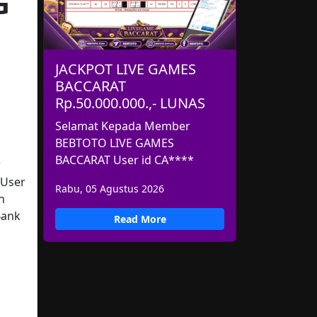
G
JACKPOT LIVE GAMES
BACCARAT
Rp.50.000.000.,- LUNAS
Selamat Kepada Member
BEBTOTO LIVE GAMES
BACCARAT User id CA****
r
 User
Rabu, 05 Agustus 2026
n
Bank
Read More