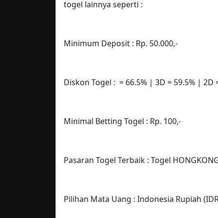
togel lainnya seperti :
Minimum Deposit : Rp. 50.000,-
Diskon Togel : = 66.5% | 3D = 59.5% | 2D 
Minimal Betting Togel : Rp. 100,-
Pasaran Togel Terbaik : Togel HONGKO
Pilihan Mata Uang : Indonesia Rupiah (IDR