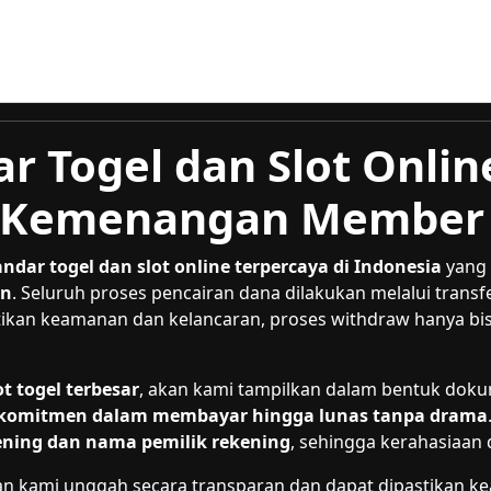
r Togel dan Slot Onlin
 Kemenangan Member 
ndar togel dan slot online terpercaya di Indonesia
yang 
an
. Seluruh proses pencairan dana dilakukan melalui transf
tikan keamanan dan kelancaran, proses withdraw hanya bisa
t togel terbesar
, akan kami tampilkan dalam bentuk doku
komitmen dalam membayar hingga lunas tanpa drama
kening dan nama pemilik rekening
, sehingga kerahasiaan d
 kami unggah secara transparan dan dapat dipastikan ke