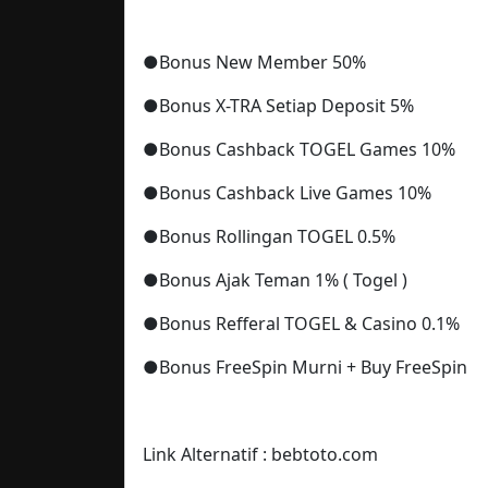
●Bonus New Member 50%
●Bonus X-TRA Setiap Deposit 5%
●Bonus Cashback TOGEL Games 10%
●Bonus Cashback Live Games 10%
●Bonus Rollingan TOGEL 0.5%
●Bonus Ajak Teman 1% ( Togel )
●Bonus Refferal TOGEL & Casino 0.1%
●Bonus FreeSpin Murni + Buy FreeSpin
Link Alternatif : bebtoto.com