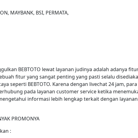
AMON, MAYBANK, BSI, PERMATA,
nggulkan BEBTOTO lewat layanan judinya adalah adanya fitu
sebuah fitur yang sangat penting yang pasti selalu disediak
rcaya seperti BEBTOTO. Karena dengan livechat 24 jam, para
terhubung pada layanan customer service ketika menemuk
engetahui informasi lebih lengkap terkait dengan layanan 
NYAK PROMONYA
kan :