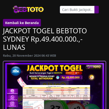
Kembali ke Beranda
JACKPOT TOGEL BEBTOTO
SYDNEY Rp.49.400.000.,-
LUNAS
Rabu, 20 November 2024 06:43 WIB