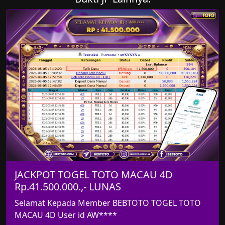
JACKPOT TOGEL TOTO MACAU 4D
Rp.41.500.000.,- LUNAS
Selamat Kepada Member BEBTOTO TOGEL TOTO
MACAU 4D User id AW****