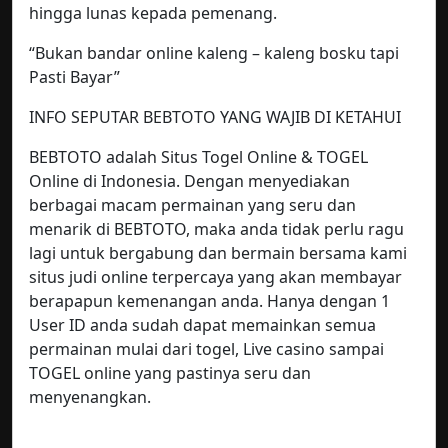
hingga lunas kepada pemenang.
“Bukan bandar online kaleng – kaleng bosku tapi
Pasti Bayar”
INFO SEPUTAR BEBTOTO YANG WAJIB DI KETAHUI
BEBTOTO adalah Situs Togel Online & TOGEL
Online di Indonesia. Dengan menyediakan
berbagai macam permainan yang seru dan
menarik di BEBTOTO, maka anda tidak perlu ragu
lagi untuk bergabung dan bermain bersama kami
situs judi online terpercaya yang akan membayar
berapapun kemenangan anda. Hanya dengan 1
User ID anda sudah dapat memainkan semua
permainan mulai dari togel, Live casino sampai
TOGEL online yang pastinya seru dan
menyenangkan.