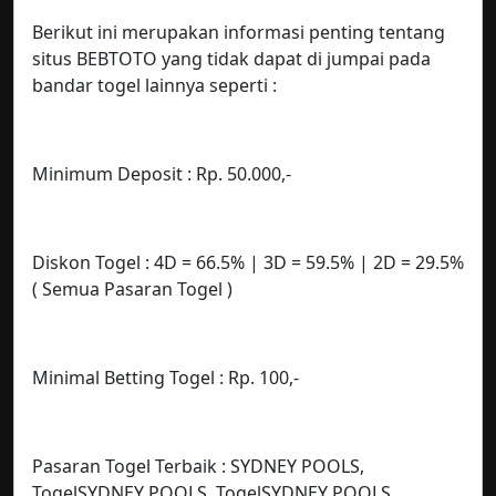
Berikut ini merupakan informasi penting tentang
situs BEBTOTO yang tidak dapat di jumpai pada
bandar togel lainnya seperti :
Minimum Deposit : Rp. 50.000,-
Diskon Togel : 4D = 66.5% | 3D = 59.5% | 2D = 29.5%
( Semua Pasaran Togel )
Minimal Betting Togel : Rp. 100,-
Pasaran Togel Terbaik : SYDNEY POOLS,
TogelSYDNEY POOLS, TogelSYDNEY POOLS,