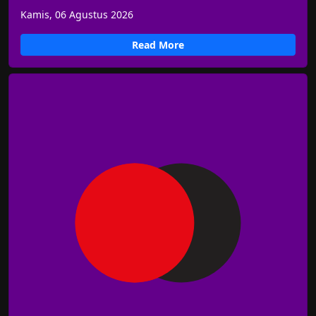
Kamis, 06 Agustus 2026
Read More