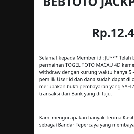
BEBTOTO JACK
Rp.12.
Selamat kepada Member id : JU*** Telah
permainan TOGEL TOTO MACAU 4D kemenan
withdraw dengan kurung waktu hanya 5 
pemilik User id dan dana sudah dapat di
merupakan bukti pembayaran yang SAH / 
transaksi dari Bank yang di tuju.
Kami mengucapakan banyak Terima Kasi
sebagai Bandar Tepercaya yang membay