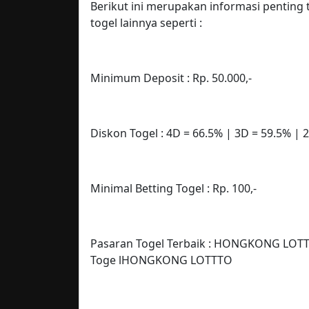
Berikut ini merupakan informasi penting
togel lainnya seperti :
Minimum Deposit : Rp. 50.000,-
Diskon Togel : 4D = 66.5% | 3D = 59.5% | 
Minimal Betting Togel : Rp. 100,-
Pasaran Togel Terbaik : HONGKONG LO
Toge lHONGKONG LOTTTO