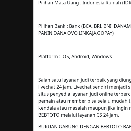
Pilihan Mata Uang : Indonesia Rupiah (IDR
Pilihan Bank : Bank (BCA, BRI, BNI, DAN
PANIN,DANA,OVO,LINKAJA,GOPAY)
Platform : iOS, Android, Windows
Salah satu layanan judi terbaik yang diu
livechat 24 jam. Livechat sendiri menjadi 
situs penyedia layanan judi online terper
pemain atau member bisa selalu mudah 
kendala atau masalah maupun jika ingin m
BEBTOTO melalui layanan CS 24 jam.
BURUAN GABUNG DENGAN BEBTOTO BA