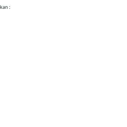
kan :