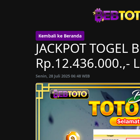
Kembali ke Beranda
JACKPOT TOGEL 
Rp.12.436.000.,-
Senin, 28 Juli 2025 06:48 WIB