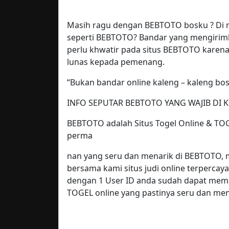
Masih ragu dengan BEBTOTO bosku ? Di m
seperti BEBTOTO? Bandar yang mengirimk
perlu khwatir pada situs BEBTOTO kare
lunas kepada pemenang.
“Bukan bandar online kaleng – kaleng bos
INFO SEPUTAR BEBTOTO YANG WAJIB DI 
BEBTOTO adalah Situs Togel Online & TO
perma
nan yang seru dan menarik di BEBTOTO, 
bersama kami situs judi online terperc
dengan 1 User ID anda sudah dapat mema
TOGEL online yang pastinya seru dan me