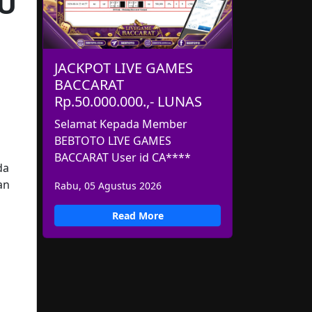
U
JACKPOT LIVE GAMES
BACCARAT
Rp.50.000.000.,- LUNAS
Selamat Kepada Member
BEBTOTO LIVE GAMES
BACCARAT User id CA****
da
an
Rabu, 05 Agustus 2026
Read More