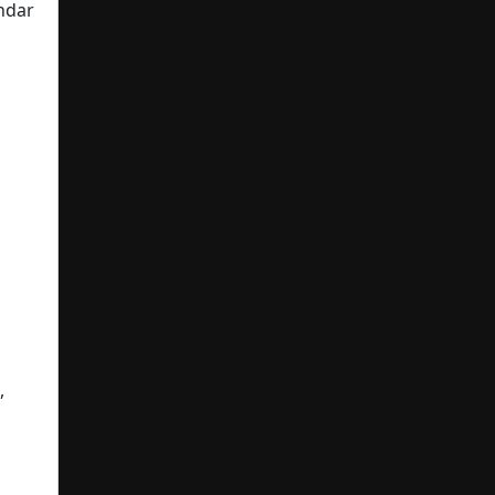
ndar
,